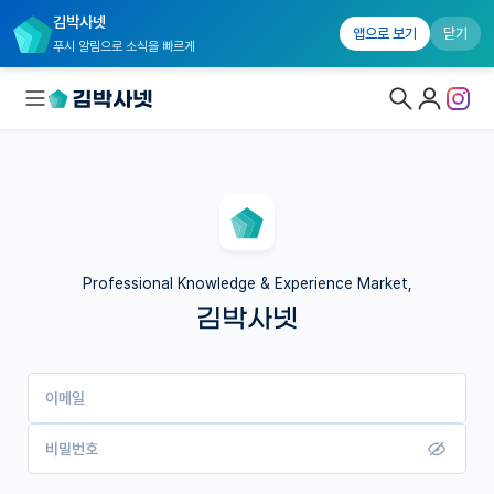
김박사넷
앱으로 보기
닫기
푸시 알림으로 소식을 빠르게
대학원생 모집
국내대학원 정보
연구실&오픈랩
Professional Knowledge & Experience Market,
김박사넷
커뮤니티
커리어
이메일
유학교육
이벤트
비밀번호
반도체 아카데미