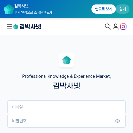
김박사넷
앱으로 보기
닫기
푸시 알림으로 소식을 빠르게
대학원생 모집
국내대학원 정보
연구실&오픈랩
Professional Knowledge & Experience Market,
김박사넷
커뮤니티
커리어
이메일
유학교육
이벤트
비밀번호
반도체 아카데미