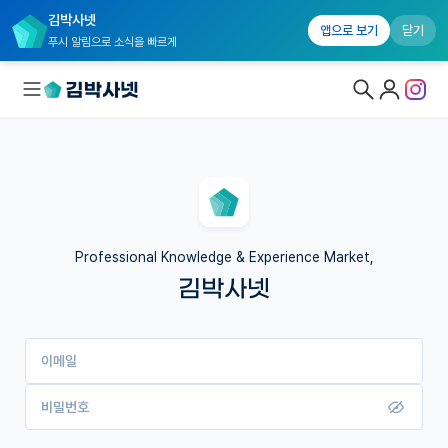
김박사넷
앱으로 보기
닫기
푸시 알림으로 소식을 빠르게
대학원생 모집
국내대학원 정보
연구실&오픈랩
Professional Knowledge & Experience Market,
김박사넷
커뮤니티
커리어
이메일
유학교육
이벤트
비밀번호
반도체 아카데미