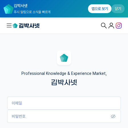
김박사넷
앱으로 보기
닫기
푸시 알림으로 소식을 빠르게
대학원생 모집
국내대학원 정보
연구실&오픈랩
Professional Knowledge & Experience Market,
김박사넷
커뮤니티
커리어
이메일
유학교육
이벤트
비밀번호
반도체 아카데미