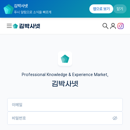
김박사넷
앱으로 보기
닫기
푸시 알림으로 소식을 빠르게
대학원생 모집
국내대학원 정보
연구실&오픈랩
Professional Knowledge & Experience Market,
김박사넷
커뮤니티
커리어
이메일
유학교육
이벤트
비밀번호
반도체 아카데미