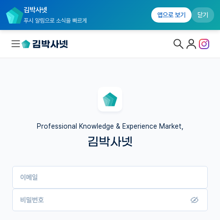
김박사넷
앱으로 보기
닫기
푸시 알림으로 소식을 빠르게
대학원생 모집
국내대학원 정보
연구실&오픈랩
Professional Knowledge & Experience Market,
김박사넷
커뮤니티
커리어
이메일
유학교육
이벤트
비밀번호
반도체 아카데미