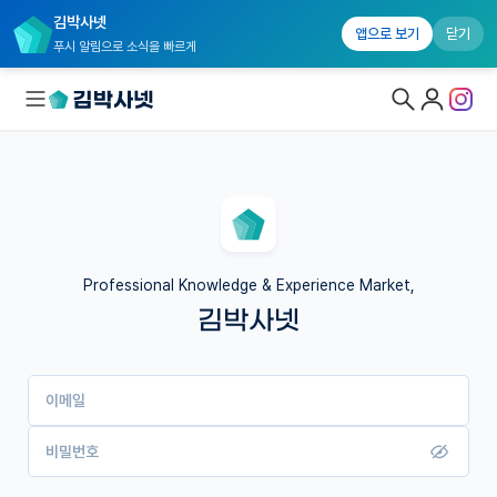
김박사넷
앱으로 보기
닫기
푸시 알림으로 소식을 빠르게
대학원생 모집
국내대학원 정보
연구실&오픈랩
Professional Knowledge & Experience Market,
김박사넷
커뮤니티
커리어
이메일
유학교육
이벤트
비밀번호
반도체 아카데미