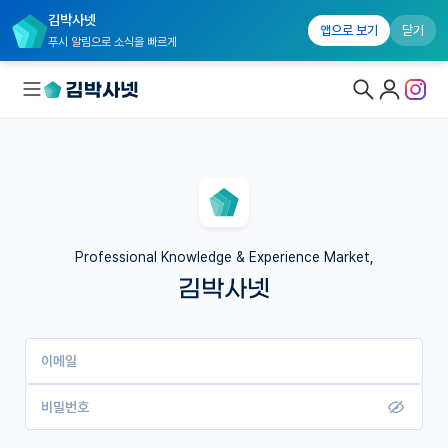
김박사넷
앱으로 보기
닫기
푸시 알림으로 소식을 빠르게
대학원생 모집
국내대학원 정보
연구실&오픈랩
Professional Knowledge & Experience Market,
김박사넷
커뮤니티
커리어
이메일
유학교육
이벤트
비밀번호
반도체 아카데미