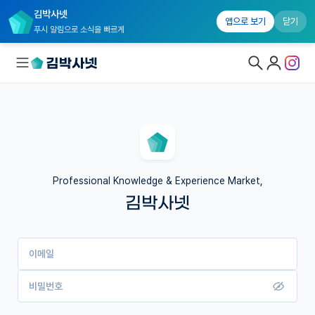
김박사넷
앱으로 보기
닫기
푸시 알림으로 소식을 빠르게
대학원생 모집
국내대학원 정보
연구실&오픈랩
Professional Knowledge & Experience Market,
김박사넷
커뮤니티
커리어
이메일
유학교육
이벤트
비밀번호
반도체 아카데미