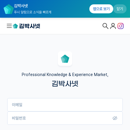
김박사넷
앱으로 보기
닫기
푸시 알림으로 소식을 빠르게
대학원생 모집
국내대학원 정보
연구실&오픈랩
Professional Knowledge & Experience Market,
김박사넷
커뮤니티
커리어
이메일
유학교육
이벤트
비밀번호
반도체 아카데미