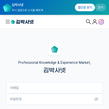
김박사넷
앱으로 보기
닫기
푸시 알림으로 소식을 빠르게
대학원생 모집
국내대학원 정보
연구실&오픈랩
Professional Knowledge & Experience Market,
김박사넷
커뮤니티
커리어
이메일
유학교육
이벤트
비밀번호
반도체 아카데미