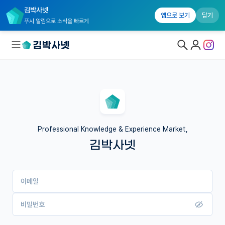
김박사넷
앱으로 보기
닫기
푸시 알림으로 소식을 빠르게
대학원생 모집
국내대학원 정보
연구실&오픈랩
Professional Knowledge & Experience Market,
김박사넷
커뮤니티
커리어
이메일
유학교육
이벤트
비밀번호
반도체 아카데미