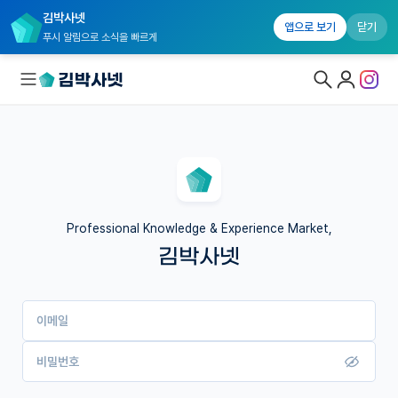
김박사넷
앱으로 보기
닫기
푸시 알림으로 소식을 빠르게
대학원생 모집
국내대학원 정보
연구실&오픈랩
Professional Knowledge & Experience Market,
김박사넷
커뮤니티
커리어
이메일
유학교육
이벤트
비밀번호
반도체 아카데미