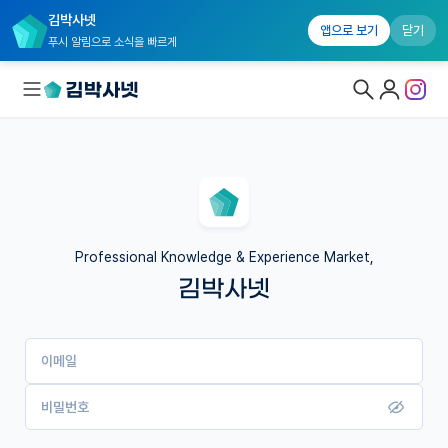
김박사넷
앱으로 보기
닫기
푸시 알림으로 소식을 빠르게
대학원생 모집
국내대학원 정보
연구실&오픈랩
Professional Knowledge & Experience Market,
김박사넷
커뮤니티
커리어
이메일
유학교육
이벤트
비밀번호
반도체 아카데미