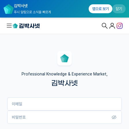
김박사넷
앱으로 보기
닫기
푸시 알림으로 소식을 빠르게
대학원생 모집
국내대학원 정보
연구실&오픈랩
Professional Knowledge & Experience Market,
김박사넷
커뮤니티
커리어
이메일
유학교육
이벤트
비밀번호
반도체 아카데미