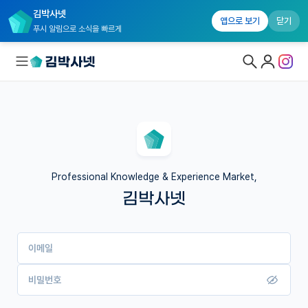
김박사넷
앱으로 보기
닫기
푸시 알림으로 소식을 빠르게
대학원생 모집
국내대학원 정보
연구실&오픈랩
Professional Knowledge & Experience Market,
김박사넷
커뮤니티
커리어
이메일
유학교육
이벤트
비밀번호
반도체 아카데미