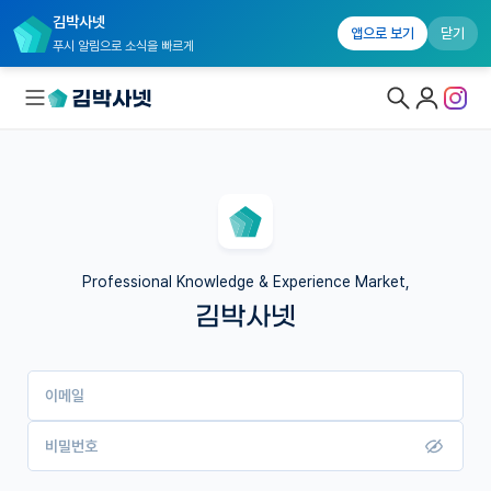
김박사넷
앱으로 보기
닫기
푸시 알림으로 소식을 빠르게
대학원생 모집
국내대학원 정보
연구실&오픈랩
Professional Knowledge & Experience Market,
김박사넷
커뮤니티
커리어
이메일
유학교육
이벤트
비밀번호
반도체 아카데미