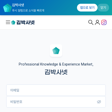
김박사넷
앱으로 보기
닫기
푸시 알림으로 소식을 빠르게
대학원생 모집
국내대학원 정보
연구실&오픈랩
Professional Knowledge & Experience Market,
김박사넷
커뮤니티
커리어
이메일
유학교육
이벤트
비밀번호
반도체 아카데미