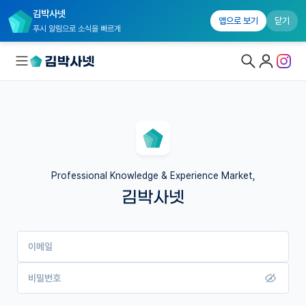
김박사넷
앱으로 보기
닫기
푸시 알림으로 소식을 빠르게
대학원생 모집
국내대학원 정보
연구실&오픈랩
Professional Knowledge & Experience Market,
김박사넷
커뮤니티
커리어
이메일
유학교육
이벤트
비밀번호
반도체 아카데미