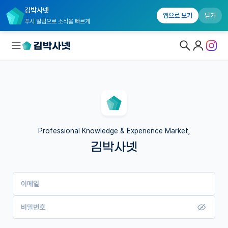
김박사넷
앱으로 보기
닫기
푸시 알림으로 소식을 빠르게
대학원생 모집
국내대학원 정보
연구실&오픈랩
Professional Knowledge & Experience Market,
김박사넷
커뮤니티
커리어
이메일
유학교육
이벤트
비밀번호
반도체 아카데미