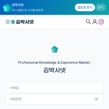
김박사넷
앱으로 보기
닫기
푸시 알림으로 소식을 빠르게
대학원생 모집
국내대학원 정보
연구실&오픈랩
Professional Knowledge & Experience Market,
김박사넷
커뮤니티
커리어
이메일
유학교육
이벤트
비밀번호
반도체 아카데미