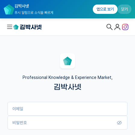
김박사넷
앱으로 보기
닫기
푸시 알림으로 소식을 빠르게
대학원생 모집
국내대학원 정보
연구실&오픈랩
Professional Knowledge & Experience Market,
김박사넷
커뮤니티
커리어
이메일
유학교육
이벤트
비밀번호
반도체 아카데미