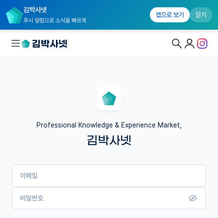
김박사넷
앱으로 보기
닫기
푸시 알림으로 소식을 빠르게
대학원생 모집
국내대학원 정보
연구실&오픈랩
Professional Knowledge & Experience Market,
김박사넷
커뮤니티
커리어
이메일
유학교육
이벤트
비밀번호
반도체 아카데미