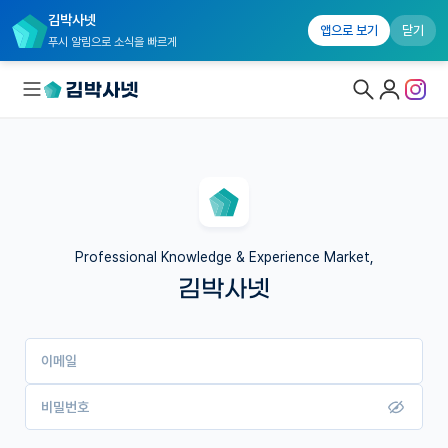
김박사넷
앱으로 보기
닫기
푸시 알림으로 소식을 빠르게
대학원생 모집
국내대학원 정보
연구실&오픈랩
Professional Knowledge & Experience Market,
김박사넷
커뮤니티
커리어
이메일
유학교육
이벤트
비밀번호
반도체 아카데미