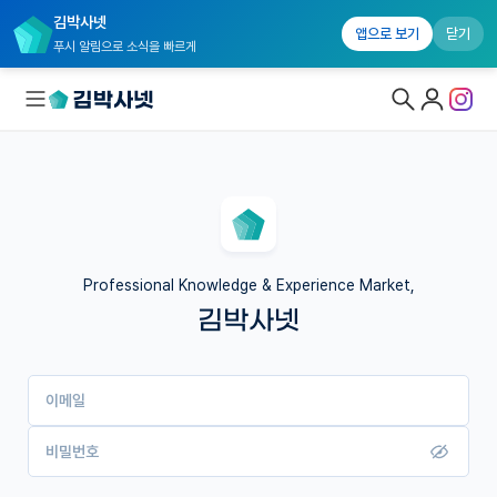
김박사넷
앱으로 보기
닫기
푸시 알림으로 소식을 빠르게
대학원생 모집
국내대학원 정보
연구실&오픈랩
Professional Knowledge & Experience Market,
김박사넷
커뮤니티
커리어
이메일
유학교육
이벤트
비밀번호
반도체 아카데미