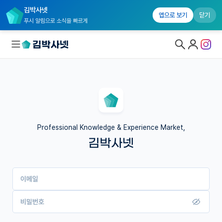
김박사넷
앱으로 보기
닫기
푸시 알림으로 소식을 빠르게
대학원생 모집
국내대학원 정보
연구실&오픈랩
Professional Knowledge & Experience Market,
김박사넷
커뮤니티
커리어
이메일
유학교육
이벤트
비밀번호
반도체 아카데미