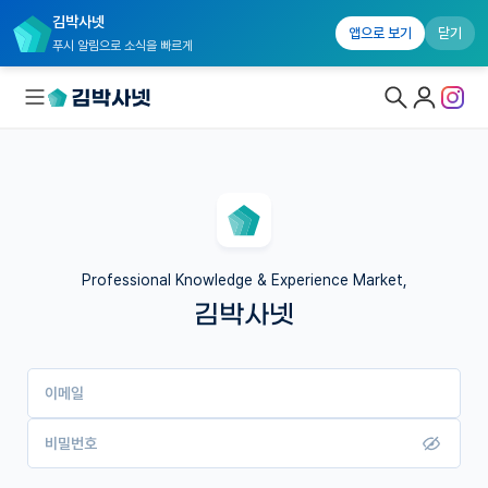
김박사넷
앱으로 보기
닫기
푸시 알림으로 소식을 빠르게
대학원생 모집
국내대학원 정보
연구실&오픈랩
Professional Knowledge & Experience Market,
김박사넷
커뮤니티
커리어
이메일
유학교육
이벤트
비밀번호
반도체 아카데미