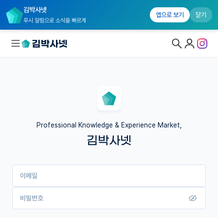
김박사넷
앱으로 보기
닫기
푸시 알림으로 소식을 빠르게
대학원생 모집
국내대학원 정보
연구실&오픈랩
Professional Knowledge & Experience Market,
김박사넷
커뮤니티
커리어
이메일
유학교육
이벤트
비밀번호
반도체 아카데미