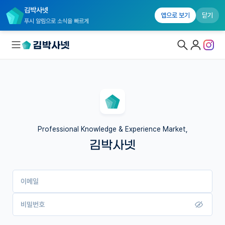
김박사넷
앱으로 보기
닫기
푸시 알림으로 소식을 빠르게
대학원생 모집
국내대학원 정보
연구실&오픈랩
Professional Knowledge & Experience Market,
김박사넷
커뮤니티
커리어
이메일
유학교육
이벤트
비밀번호
반도체 아카데미