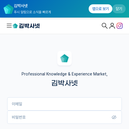
김박사넷
앱으로 보기
닫기
푸시 알림으로 소식을 빠르게
대학원생 모집
국내대학원 정보
연구실&오픈랩
Professional Knowledge & Experience Market,
김박사넷
커뮤니티
커리어
이메일
유학교육
이벤트
비밀번호
반도체 아카데미