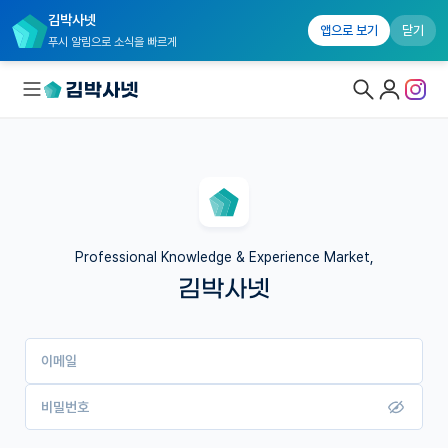
김박사넷
앱으로 보기
닫기
푸시 알림으로 소식을 빠르게
대학원생 모집
국내대학원 정보
연구실&오픈랩
Professional Knowledge & Experience Market,
김박사넷
커뮤니티
커리어
이메일
유학교육
이벤트
비밀번호
반도체 아카데미