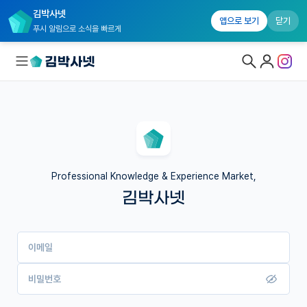
김박사넷
앱으로 보기
닫기
푸시 알림으로 소식을 빠르게
대학원생 모집
국내대학원 정보
연구실&오픈랩
Professional Knowledge & Experience Market,
김박사넷
커뮤니티
커리어
이메일
유학교육
이벤트
비밀번호
반도체 아카데미