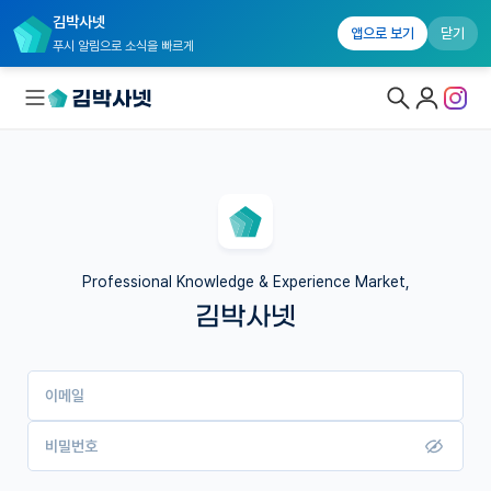
김박사넷
앱으로 보기
닫기
푸시 알림으로 소식을 빠르게
대학원생 모집
국내대학원 정보
연구실&오픈랩
Professional Knowledge & Experience Market,
김박사넷
커뮤니티
커리어
이메일
유학교육
이벤트
비밀번호
반도체 아카데미