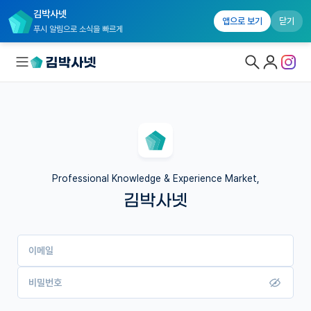
김박사넷
앱으로 보기
닫기
푸시 알림으로 소식을 빠르게
대학원생 모집
국내대학원 정보
연구실&오픈랩
Professional Knowledge & Experience Market,
김박사넷
커뮤니티
커리어
이메일
유학교육
이벤트
비밀번호
반도체 아카데미