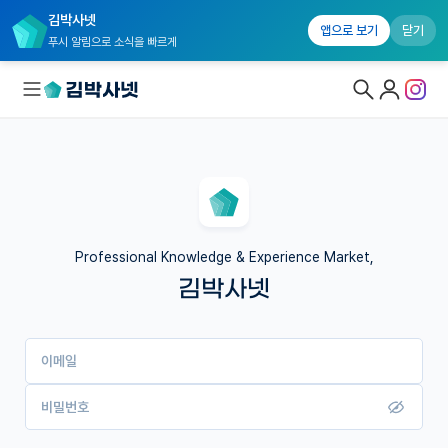
김박사넷
앱으로 보기
닫기
푸시 알림으로 소식을 빠르게
대학원생 모집
국내대학원 정보
연구실&오픈랩
Professional Knowledge & Experience Market,
김박사넷
커뮤니티
커리어
이메일
유학교육
이벤트
비밀번호
반도체 아카데미