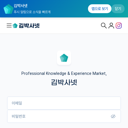
김박사넷
앱으로 보기
닫기
푸시 알림으로 소식을 빠르게
대학원생 모집
국내대학원 정보
연구실&오픈랩
Professional Knowledge & Experience Market,
김박사넷
커뮤니티
커리어
이메일
유학교육
이벤트
비밀번호
반도체 아카데미