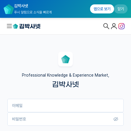
김박사넷
앱으로 보기
닫기
푸시 알림으로 소식을 빠르게
대학원생 모집
국내대학원 정보
연구실&오픈랩
Professional Knowledge & Experience Market,
김박사넷
커뮤니티
커리어
이메일
유학교육
이벤트
비밀번호
반도체 아카데미