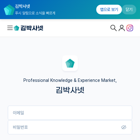
김박사넷
앱으로 보기
닫기
푸시 알림으로 소식을 빠르게
대학원생 모집
국내대학원 정보
연구실&오픈랩
Professional Knowledge & Experience Market,
김박사넷
커뮤니티
커리어
이메일
유학교육
이벤트
비밀번호
반도체 아카데미