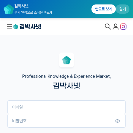
김박사넷
앱으로 보기
닫기
푸시 알림으로 소식을 빠르게
대학원생 모집
국내대학원 정보
연구실&오픈랩
Professional Knowledge & Experience Market,
김박사넷
커뮤니티
커리어
이메일
유학교육
이벤트
비밀번호
반도체 아카데미