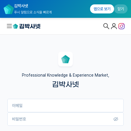
김박사넷
앱으로 보기
닫기
푸시 알림으로 소식을 빠르게
대학원생 모집
국내대학원 정보
연구실&오픈랩
Professional Knowledge & Experience Market,
김박사넷
커뮤니티
커리어
이메일
유학교육
이벤트
비밀번호
반도체 아카데미