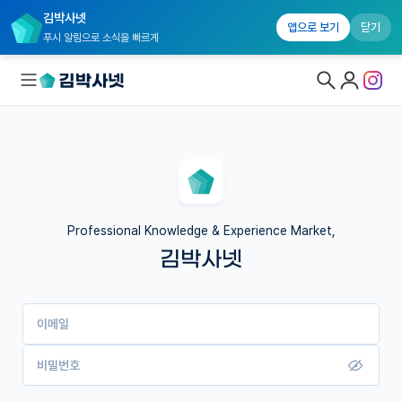
김박사넷
앱으로 보기
닫기
푸시 알림으로 소식을 빠르게
대학원생 모집
국내대학원 정보
연구실&오픈랩
Professional Knowledge & Experience Market,
김박사넷
커뮤니티
커리어
이메일
유학교육
이벤트
비밀번호
반도체 아카데미