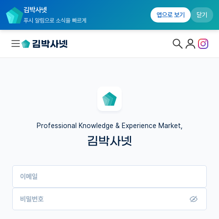
김박사넷
앱으로 보기
닫기
푸시 알림으로 소식을 빠르게
대학원생 모집
국내대학원 정보
연구실&오픈랩
Professional Knowledge & Experience Market,
김박사넷
커뮤니티
커리어
이메일
유학교육
이벤트
비밀번호
반도체 아카데미