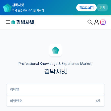
김박사넷
앱으로 보기
닫기
푸시 알림으로 소식을 빠르게
대학원생 모집
국내대학원 정보
연구실&오픈랩
Professional Knowledge & Experience Market,
김박사넷
커뮤니티
커리어
이메일
유학교육
이벤트
비밀번호
반도체 아카데미