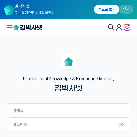
김박사넷
앱으로 보기
닫기
푸시 알림으로 소식을 빠르게
대학원생 모집
국내대학원 정보
연구실&오픈랩
Professional Knowledge & Experience Market,
김박사넷
커뮤니티
커리어
이메일
유학교육
이벤트
비밀번호
반도체 아카데미