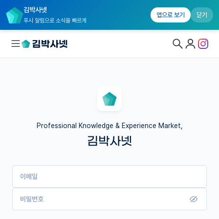
김박사넷
앱으로 보기
닫기
푸시 알림으로 소식을 빠르게
대학원생 모집
국내대학원 정보
연구실&오픈랩
Professional Knowledge & Experience Market,
김박사넷
커뮤니티
커리어
이메일
유학교육
이벤트
비밀번호
반도체 아카데미