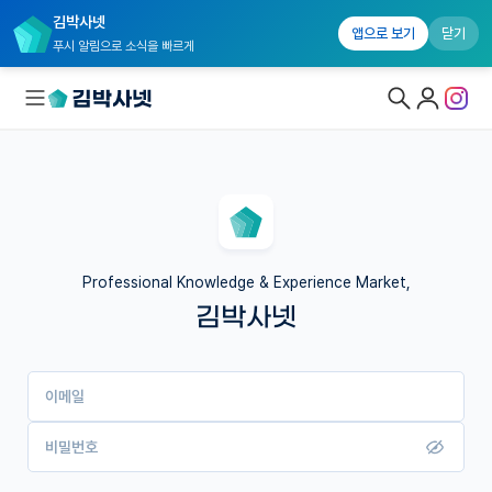
김박사넷
앱으로 보기
닫기
푸시 알림으로 소식을 빠르게
대학원생 모집
국내대학원 정보
연구실&오픈랩
Professional Knowledge & Experience Market,
김박사넷
커뮤니티
커리어
이메일
유학교육
이벤트
비밀번호
반도체 아카데미