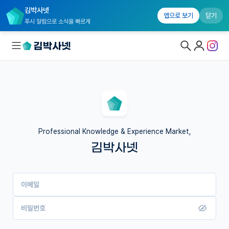
김박사넷
앱으로 보기
닫기
푸시 알림으로 소식을 빠르게
대학원생 모집
국내대학원 정보
연구실&오픈랩
Professional Knowledge & Experience Market,
김박사넷
커뮤니티
커리어
이메일
유학교육
이벤트
비밀번호
반도체 아카데미