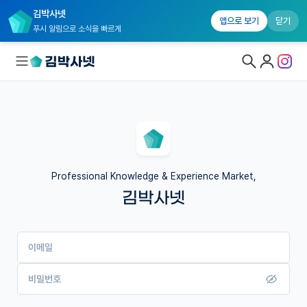
김박사넷
앱으로 보기
닫기
푸시 알림으로 소식을 빠르게
대학원생 모집
국내대학원 정보
연구실&오픈랩
Professional Knowledge & Experience Market,
김박사넷
커뮤니티
커리어
이메일
유학교육
이벤트
비밀번호
반도체 아카데미