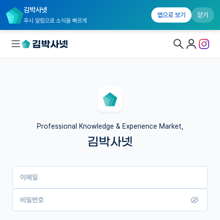
김박사넷
앱으로 보기
닫기
푸시 알림으로 소식을 빠르게
대학원생 모집
국내대학원 정보
연구실&오픈랩
Professional Knowledge & Experience Market,
김박사넷
커뮤니티
커리어
이메일
유학교육
이벤트
비밀번호
반도체 아카데미