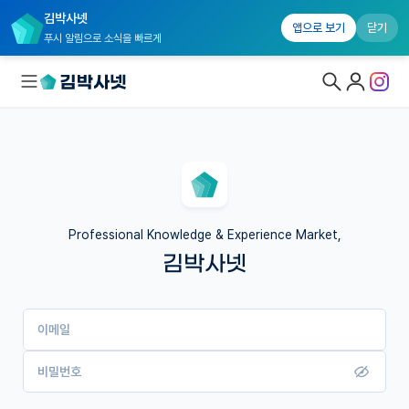
김박사넷
앱으로 보기
닫기
푸시 알림으로 소식을 빠르게
대학원생 모집
국내대학원 정보
연구실&오픈랩
Professional Knowledge & Experience Market,
김박사넷
커뮤니티
커리어
이메일
유학교육
이벤트
비밀번호
반도체 아카데미